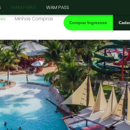
S
WAM PARKS
WAM PASS
es
Minhas Compras
Comprar Ingressos
Cadas