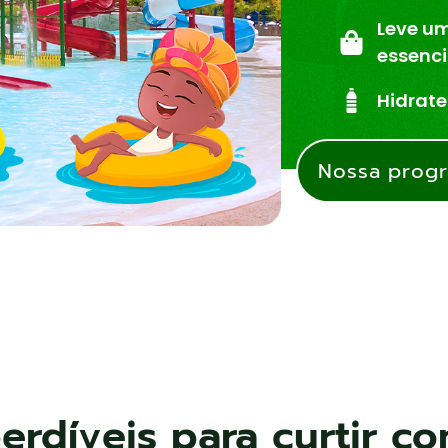
Leve u
essenci
Hidrate
Nossa prog
rdíveis para curtir com