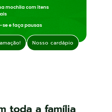
ma mochila com itens
ais
-se e faça pausas
ramação!
Nosso cardápio
 toda a família