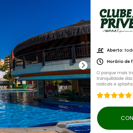
Aberto:
tod
Horário de
O parque mais tr
tranquilidade das
radicais e splash
CON