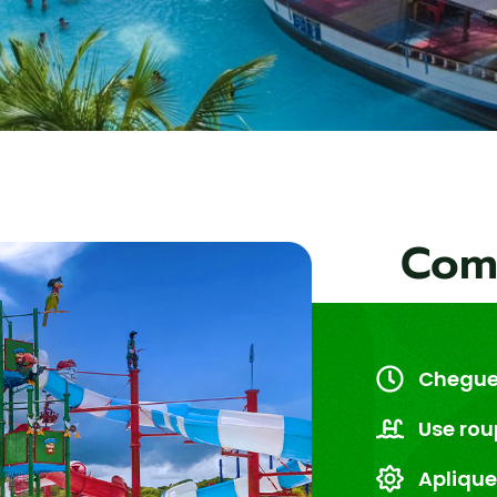
Com
Chegue
Use ro
Aplique