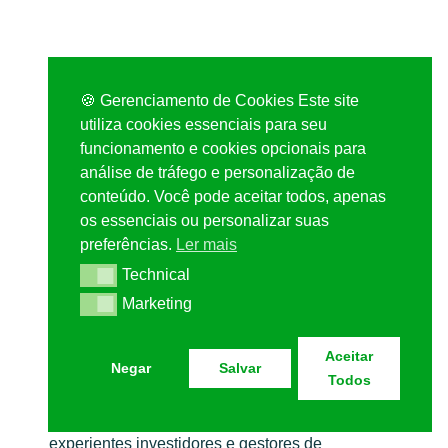
A Segunda Casa
🍪 Gerenciamento de Cookies Este site
utiliza cookies essenciais para seu
Quem Somos
funcionamento e cookies opcionais para
análise de tráfego e personalização de
Somos uma startup digital, criada pela WAM
conteúdo. Você pode aceitar todos, apenas
Group, maior comercializadora do mercado de
os essenciais ou personalizar suas
real estate no Brasil e a única certificada com a
preferências.
Ler mais
ISO 9001, e por sócios fundadores do Hotel
Technical
Urbano, com o propósito de levar a
Technical
multipropriedade de férias a mais pessoas.
Marketing
Marketing
Multipropriedade exige responsabilidade e
Aceitar
Negar
Salvar
experiência com o ramo imobiliário e hoteleiro de
Todos
lazer. Fundada em 2013, a WAM é uma
sociedade incorporadora constituída por três
experientes investidores e gestores de