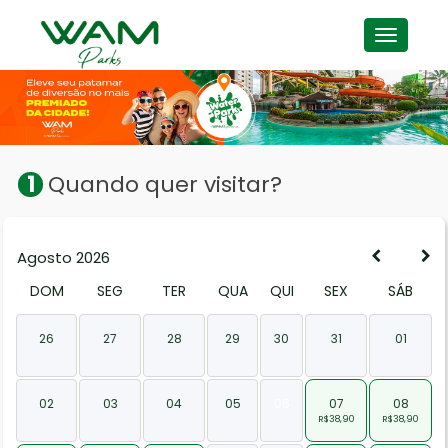
WAM GROUP
HOTÉIS E RESORTS
PARQUES
WAM PASS
1
Quando quer visitar?
Agosto 2026
DOM
SEG
TER
QUA
QUI
SEX
SÁB
26
27
28
29
30
31
01
-
-
-
-
-
-
-
02
03
04
05
06
07
08
-
-
-
-
-
R$38,90
R$38,90