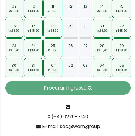
09
10
11
12
13
14
15
R$38,90
R$38,90
R$38,90
-
-
R$38,90
R$38,90
16
17
18
19
20
21
22
R$38,90
R$38,90
R$38,90
-
-
R$38,90
R$38,90
23
24
25
26
27
28
29
R$38,90
R$38,90
R$38,90
-
-
R$38,90
R$38,90
30
31
01
02
03
04
05
R$38,90
R$38,90
R$38,90
-
-
R$38,90
R$38,90
Procurar Ingresso
(64) 9279-7140
E-mail: sac@wam.group